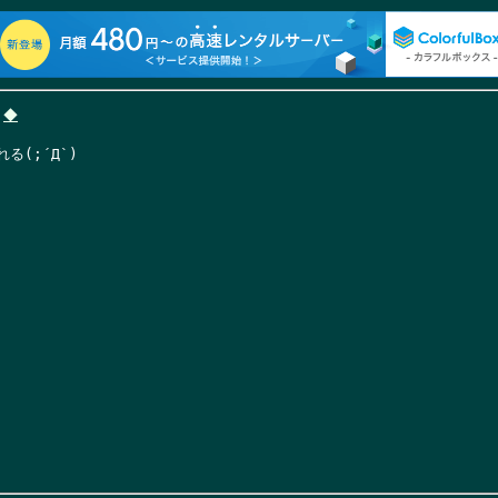
◆
(;´Д`)
