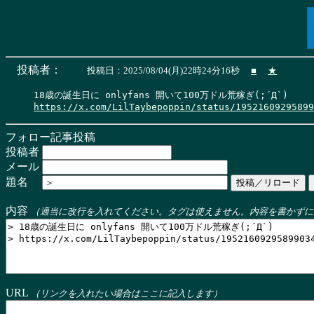
投稿者：
投稿日：2025/08/04(月)22時24分16秒
■
★
https://x.com/LilTaybepoppin/status/19521609295899
フォロー記事投稿
投稿者
メール
題名
内容
（適当に改行を入れてください。タグは使えません。内容を書かずに
URL
（リンクを入れたい場合はここに記入します）