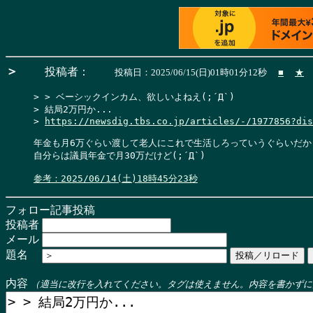
＞
投稿者：
投稿日：2025/06/15(日)01時01分12秒
■
★
> > ベーシックインカム、欲しいよねえ(;´Д`)

> 結局2万円か...

> 
https://newsdig.tbs.co.jp/articles/-/1977856?dis
年金も月6万ぐらい渡して老人にこれで生活しろっていうぐらいだから
自分らは議員年金で月30万だけど(;´Д`)

参考：2025/06/14(土)18時45分23秒
フォロー記事投稿
投稿者
メール
題名
内容
（適当に改行を入れてください。タグは使えません。内容を書かずに